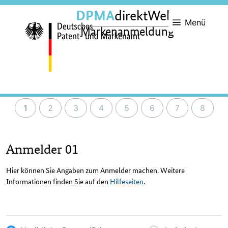
DPMA
direktWeb
Menü
Markenanmeldung
1
2
3
4
5
6
7
8
Anmelder 01
Hier können Sie Angaben zum Anmelder machen. Weitere
Informationen finden Sie auf den
Hilfeseiten
.