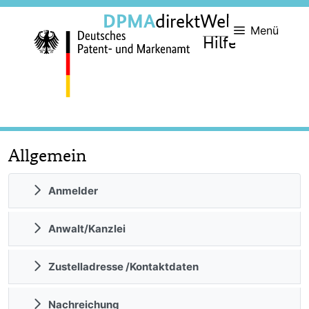
DPMA
direktWeb
Menü
Hilfe
Allgemein
Anmelder
Anwalt/Kanzlei
Zustelladresse /Kontaktdaten
Nachreichung